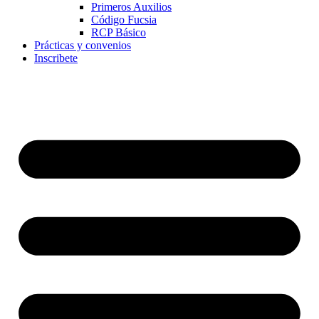
Primeros Auxilios
Código Fucsia
RCP Básico
Prácticas y convenios
Inscribete