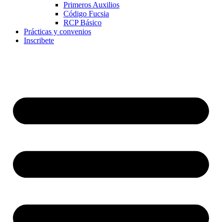
Primeros Auxilios
Código Fucsia
RCP Básico
Prácticas y convenios
Inscribete