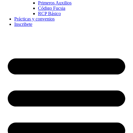
Primeros Auxilios
Código Fucsia
RCP Básico
Prácticas y convenios
Inscribete