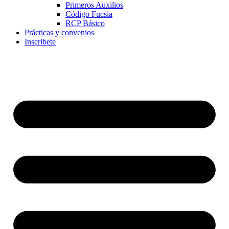
Primeros Auxilios
Código Fucsia
RCP Básico
Prácticas y convenios
Inscribete