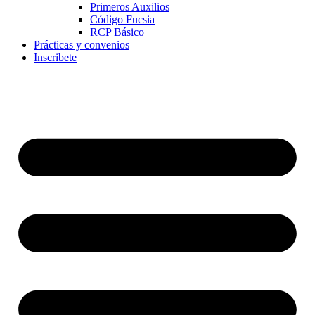
Primeros Auxilios
Código Fucsia
RCP Básico
Prácticas y convenios
Inscribete