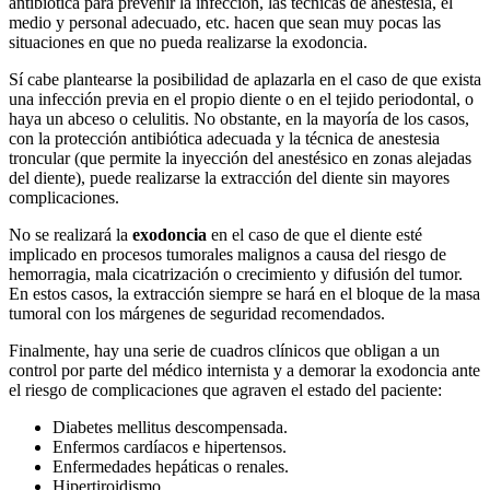
antibiótica para prevenir la infección, las técnicas de anestesia, el
medio y personal adecuado, etc. hacen que sean muy pocas las
situaciones en que no pueda realizarse la exodoncia.
Sí cabe plantearse la posibilidad de aplazarla en el caso de que exista
una infección previa en el propio diente o en el tejido periodontal, o
haya un abceso o celulitis. No obstante, en la mayoría de los casos,
con la protección antibiótica adecuada y la técnica de anestesia
troncular (que permite la inyección del anestésico en zonas alejadas
del diente), puede realizarse la extracción del diente sin mayores
complicaciones.
No se realizará la
exodoncia
en el caso de que el diente esté
implicado en procesos tumorales malignos a causa del riesgo de
hemorragia, mala cicatrización o crecimiento y difusión del tumor.
En estos casos, la extracción siempre se hará en el bloque de la masa
tumoral con los márgenes de seguridad recomendados.
Finalmente, hay una serie de cuadros clínicos que obligan a un
control por parte del médico internista y a demorar la exodoncia ante
el riesgo de complicaciones que agraven el estado del paciente:
Diabetes mellitus descompensada.
Enfermos cardíacos e hipertensos.
Enfermedades hepáticas o renales.
Hipertiroidismo.