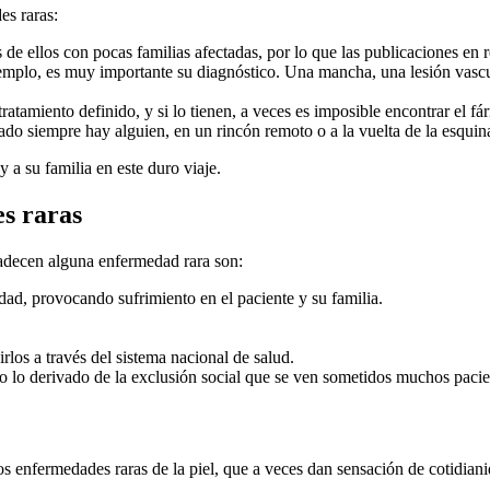
es raras:
de ellos con pocas familias afectadas, por lo que las publicaciones en r
jemplo, es muy importante su diagnóstico. Una mancha, una lesión vascul
atamiento definido, y si lo tienen, a veces es imposible encontrar el fá
ado siempre hay alguien, en un rincón remoto o a la vuelta de la esquin
 a su familia en este duro viaje.
s raras
padecen alguna enfermedad rara son:
dad, provocando sufrimiento en el paciente y su familia.
los a través del sistema nacional de salud.
do lo derivado de la exclusión social que se ven sometidos muchos pacien
 enfermedades raras de la piel, que a veces dan sensación de cotidianid