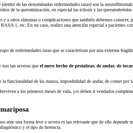
e
(dentro de las denominadas enfermedades raras) son la neurofibromatosis
tos de la queratinización, en especial las ictiosis y las queratodermias
es y a otros síntomas o complicaciones que también debemos conocer, p
RASA 1, etc. En mi caso, realizo una atención especial a pacientes con
grupo de enfermedades raras que se caracterizan por una extrema fragil
y tras tan severas que
el mero hecho de pestañear, de andar, de tocar
e la funcionalidad de las manos, imposibilidad de andar, de comer por la
breviven a los primeros meses de vida, y/o deben ir vendados completa
e mariposa
stamos ante una forma leve o severa es tan relevante que de ello depende
diagnóstico y el tipo de herencia.