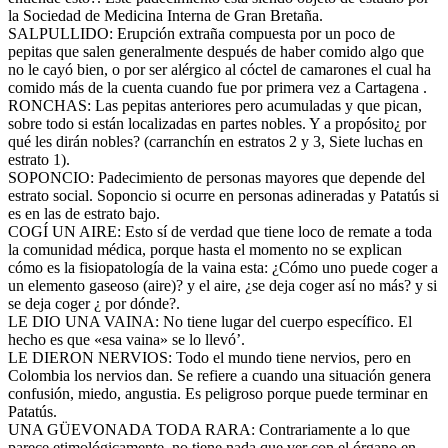
la Sociedad de Medicina Interna de Gran Bretaña.
SALPULLIDO: Erupción extraña compuesta por un poco de
pepitas que salen generalmente después de haber comido algo que
no le cayó bien, o por ser alérgico al cóctel de camarones el cual ha
comido más de la cuenta cuando fue por primera vez a Cartagena .
RONCHAS: Las pepitas anteriores pero acumuladas y que pican,
sobre todo si están localizadas en partes nobles. Y a propósito¿ por
qué les dirán nobles? (carranchín en estratos 2 y 3, Siete luchas en
estrato 1).
SOPONCIO: Padecimiento de personas mayores que depende del
estrato social. Soponcio si ocurre en personas adineradas y Patatús si
es en las de estrato bajo.
COGÍ UN AIRE: Esto sí de verdad que tiene loco de remate a toda
la comunidad médica, porque hasta el momento no se explican
cómo es la fisiopatología de la vaina esta: ¿Cómo uno puede coger a
un elemento gaseoso (aire)? y el aire, ¿se deja coger así no más? y si
se deja coger ¿ por dónde?.
LE DIO UNA VAINA: No tiene lugar del cuerpo específico. El
hecho es que «esa vaina» se lo llevó’.
LE DIERON NERVIOS: Todo el mundo tiene nervios, pero en
Colombia los nervios dan. Se refiere a cuando una situación genera
confusión, miedo, angustia. Es peligroso porque puede terminar en
Patatús.
UNA GÜEVONADA TODA RARA: Contrariamente a lo que
parece etimológicamente, no tiene nada que ver con el órgano en