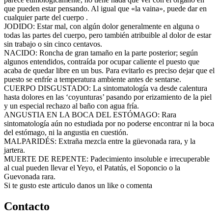
que pueden estar pensando. Al igual que «la vaina», puede dar en
cualquier parte del cuerpo .
JODIDO: Estar mal, con algún dolor generalmente en alguna o
todas las partes del cuerpo, pero también atribuible al dolor de estar
sin trabajo o sin cinco centavos.
NACIDO: Roncha de gran tamaño en la parte posterior; según
algunos entendidos, contraída por ocupar caliente el puesto que
acaba de quedar libre en un bus. Para evitarlo es preciso dejar que el
puesto se enfríe a temperatura ambiente antes de sentarse.
CUERPO DISGUSTADO: La sintomatología va desde calentura
hasta dolores en las ‘coyunturas’ pasando por erizamiento de la piel
y un especial rechazo al baño con agua fría.
ANGUSTIA EN LA BOCA DEL ESTÓMAGO: Rara
sintomatología aún no estudiada por no poderse encontrar ni la boca
del estómago, ni la angustia en cuestión.
MALPARIDÉS: Extraña mezcla entre la güevonada rara, y la
jartera.
MUERTE DE REPENTE: Padecimiento insoluble e irrecuperable
al cual pueden llevar el Yeyo, el Patatús, el Soponcio o la
Guevonada rara.
Si te gusto este articulo danos un like o comenta
Contacto