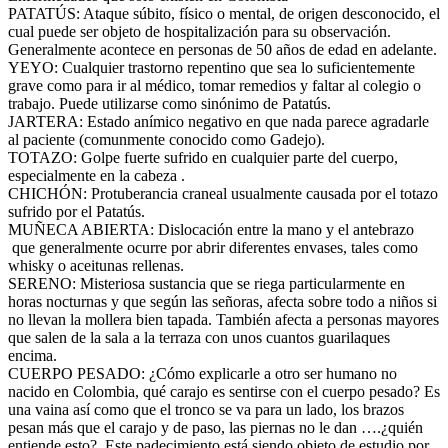
PATATÚS: Ataque súbito, físico o mental, de origen desconocido, el
cual puede ser objeto de hospitalización para su observación.
Generalmente acontece en personas de 50 años de edad en adelante.
YEYO: Cualquier trastorno repentino que sea lo suficientemente
grave como para ir al médico, tomar remedios y faltar al colegio o
trabajo. Puede utilizarse como sinónimo de Patatús.
JARTERA: Estado anímico negativo en que nada parece agradarle
al paciente (comunmente conocido como Gadejo).
TOTAZO: Golpe fuerte sufrido en cualquier parte del cuerpo,
especialmente en la cabeza .
CHICHÓN: Protuberancia craneal usualmente causada por el totazo
sufrido por el Patatús.
MUÑECA ABIERTA: Dislocación entre la mano y el antebrazo
que generalmente ocurre por abrir diferentes envases, tales como
whisky o aceitunas rellenas.
SERENO: Misteriosa sustancia que se riega particularmente en
horas nocturnas y que según las señoras, afecta sobre todo a niños si
no llevan la mollera bien tapada. También afecta a personas mayores
que salen de la sala a la terraza con unos cuantos guarilaques
encima.
CUERPO PESADO: ¿Cómo explicarle a otro ser humano no
nacido en Colombia, qué carajo es sentirse con el cuerpo pesado? Es
una vaina así como que el tronco se va para un lado, los brazos
pesan más que el carajo y de paso, las piernas no le dan ….¿quién
entiende esto?. Este padecimiento está siendo objeto de estudio por