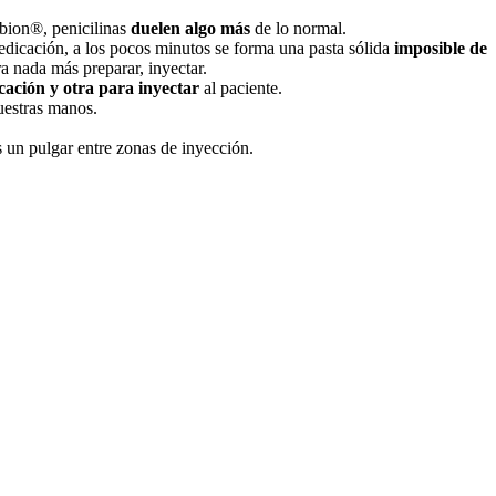
bion®, penicilinas
duelen algo más
de lo normal.
edicación, a los pocos minutos se forma una pasta sólida
imposible de
ra nada más preparar, inyectar.
ación y otra para inyectar
al paciente.
uestras manos.
s un pulgar entre zonas de inyección.