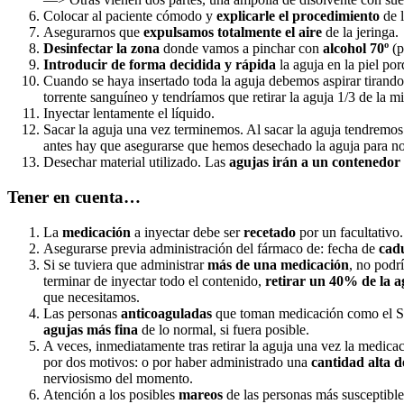
Colocar al paciente cómodo y
explicarle el procedimiento
de l
Asegurarnos que
expulsamos totalmente el aire
de la jeringa.
Desinfectar la zona
donde vamos a pinchar con
alcohol 70º
(p
Introducir de forma decidida y rápida
la aguja en la piel po
Cuando se haya insertado toda la aguja debemos aspirar tirand
torrente sanguíneo y tendríamos que retirar la aguja 1/3 de la mi
Inyectar lentamente el líquido.
Sacar la aguja una vez terminemos. Al sacar la aguja tendremos 
antes hay que asegurarse que hemos desechado la aguja para n
Desechar material utilizado. Las
agujas irán a un contenedor 
Tener en cuenta…
La
medicación
a inyectar debe ser
recetado
por un facultativo.
Asegurarse previa administración del fármaco de: fecha de
cad
Si se tuviera que administrar
más de una
medicación
, no podr
terminar de inyectar todo el contenido,
retirar un 40% de la a
que necesitamos.
Las personas
anticoaguladas
que toman medicación como el S
agujas más fina
de lo normal, si fuera posible.
A veces, inmediatamente tras retirar la aguja una vez la medi
por dos motivos: o por haber administrado una
cantidad alta d
nerviosismo del momento.
Atención a los posibles
mareos
de las personas más susceptibles