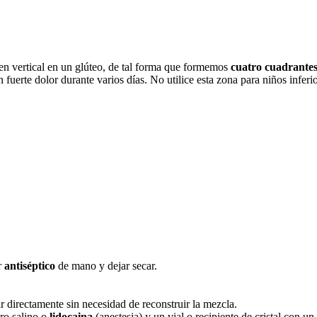
 en vertical en un glúteo, de tal forma que formemos
cuatro cuadrante
n fuerte dolor durante varios días. No utilice esta zona para niños infer
r
antiséptico
de mano y dejar secar.
r directamente sin necesidad de reconstruir la mezcla.
ro salino o
lidocaina
(anestesia) y un vial o recipiente de cristal con un