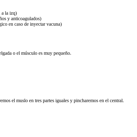
a la izq)
iños y anticoagulados)
gico en caso de inyectar vacuna)
delgada o el músculo es muy pequeño.
emos el muslo en tres partes iguales y pincharemos en el central.