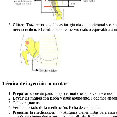
Glúteo
: Trazaremos dos líneas imaginarias en horizontal y otra
nervio ciático
. El contacto con el nervio ciático equivaldría a u
Técnica de inyección muscular
Preparar
sobre un paño limpio el
material
que vamos a usar.
Lavar las manos
con jabón y agua abundante. Podemos añadi
Colocar
guantes
.
Verificar estado de la medicación, fecha de caducidad.
Preparar la medicación
: —> Algunas vienen listas para aspira
—> Otras vienen dos partes, una ampolla de disolvente con sue