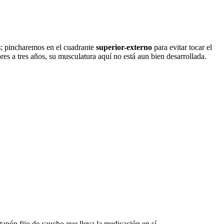
s
; pincharemos en el cuadrante
superior-externo
para evitar tocar el
iores a tres años, su musculatura aquí no está aun bien desarrollada.
 tapón fijo de caucho que lleva la medicación en sí.