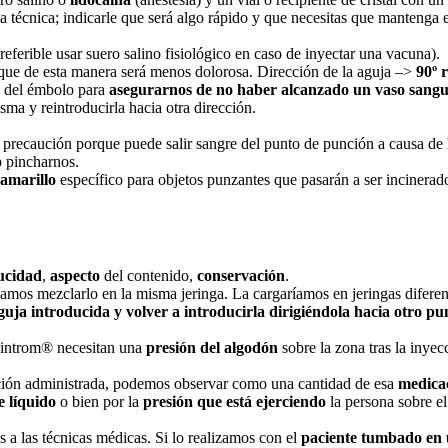
a técnica; indicarle que será algo rápido y que necesitas que mantenga 
referible usar suero salino fisiológico en caso de inyectar una vacuna).
rque de esta manera será menos dolorosa. Dirección de la aguja –>
90º r
o del émbolo para
asegurarnos de no haber alcanzado un vaso sangu
sma y reintroducirla hacia otra dirección.
precaución porque puede salir sangre del punto de punción a causa de la
o pincharnos.
amarillo
específico para objetos punzantes que pasarán a ser incinerad
ucidad
,
aspecto
del contenido,
conservación
.
íamos mezclarlo en la misma jeringa. La cargaríamos en jeringas diferen
guja
introducida y volver a introducirla dirigiéndola hacia otro pu
introm® necesitan una
presión del algodón
sobre la zona tras la inye
cación administrada, podemos observar como una cantidad de esa
medicac
e líquido
o bien por la
presión que está ejerciendo
la persona sobre el
 a las técnicas médicas. Si lo realizamos con el
paciente tumbado en 