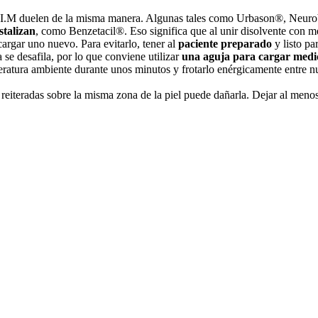
s I.M duelen de la misma manera. Algunas tales como Urbason®, Neuro
stalizan
, como Benzetacil®. Eso significa que al unir disolvente con m
argar uno nuevo. Para evitarlo, tener al
paciente preparado
y listo pa
a se desafila, por lo que conviene utilizar
una aguja para cargar medic
ratura ambiente durante unos minutos y frotarlo enérgicamente entre n
 reiteradas sobre la misma zona de la piel puede dañarla. Dejar al meno