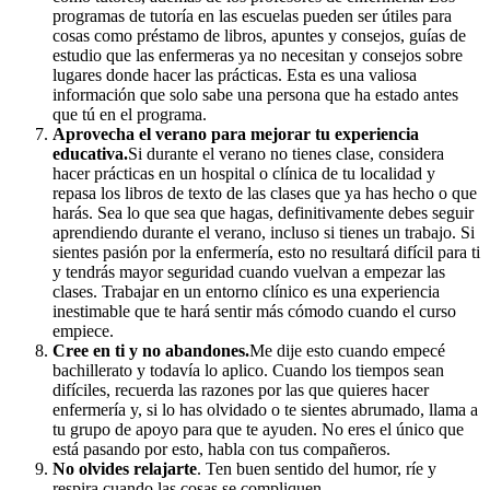
programas de tutoría en las escuelas pueden ser útiles para
cosas como préstamo de libros, apuntes y consejos, guías de
estudio que las enfermeras ya no necesitan y consejos sobre
lugares donde hacer las prácticas. Esta es una valiosa
información que solo sabe una persona que ha estado antes
que tú en el programa.
Aprovecha el verano para mejorar tu experiencia
educativa.
Si durante el verano no tienes clase, considera
hacer prácticas en un hospital o clínica de tu localidad y
repasa los libros de texto de las clases que ya has hecho o que
harás. Sea lo que sea que hagas, definitivamente debes seguir
aprendiendo durante el verano, incluso si tienes un trabajo. Si
sientes pasión por la enfermería, esto no resultará difícil para ti
y tendrás mayor seguridad cuando vuelvan a empezar las
clases. Trabajar en un entorno clínico es una experiencia
inestimable que te hará sentir más cómodo cuando el curso
empiece.
Cree en ti y no abandones.
Me dije esto cuando empecé
bachillerato y todavía lo aplico. Cuando los tiempos sean
difíciles, recuerda las razones por las que quieres hacer
enfermería y, si lo has olvidado o te sientes abrumado, llama a
tu grupo de apoyo para que te ayuden. No eres el único que
está pasando por esto, habla con tus compañeros.
No olvides relajarte
. Ten buen sentido del humor, ríe y
respira cuando las cosas se compliquen.