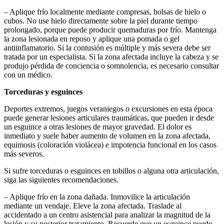
– Aplique frío localmente mediante compresas, bolsas de hielo o
cubos. No use hielo directamente sobre la piel durante tiempo
prolongado, porque puede producir quemaduras por frío. Mantenga
la zona lesionada en reposo y aplique una pomada o gel
antiinflamatorio. Si la contusión es múltiple y más severa debe ser
tratada por un especialista. Si la zona afectada incluye la cabeza y se
produjo pérdida de conciencia o somnolencia, es necesario consultar
con un médico.
Torceduras y esguinces
Deportes extremos, juegos veraniegos o excursiones en esta época
puede generar lesiones articulares traumáticas, que pueden ir desde
un esguince a otras lesiones de mayor gravedad. El dolor es
inmediato y suele haber aumento de volumen en la zona afectada,
equimosis (coloración violácea) e impotencia funcional en los casos
más severos.
Si sufre torceduras o esguinces en tobillos o alguna otra articulación,
siga las siguientes recomendaciones.
– Aplique frío en la zona dañada. Inmovilice la articulación
mediante un vendaje. Eleve la zona afectada. Traslade al
accidentado a un centro asistencial para analizar la magnitud de la
lesión y su posterior tratamiento. Recuerde que un esguince puede