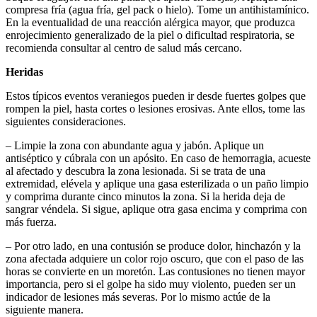
compresa fría (agua fría, gel pack o hielo). Tome un antihistamínico.
En la eventualidad de una reacción alérgica mayor, que produzca
enrojecimiento generalizado de la piel o dificultad respiratoria, se
recomienda consultar al centro de salud más cercano.
Heridas
Estos típicos eventos veraniegos pueden ir desde fuertes golpes que
rompen la piel, hasta cortes o lesiones erosivas. Ante ellos, tome las
siguientes consideraciones.
– Limpie la zona con abundante agua y jabón. Aplique un
antiséptico y cúbrala con un apósito. En caso de hemorragia, acueste
al afectado y descubra la zona lesionada. Si se trata de una
extremidad, elévela y aplique una gasa esterilizada o un paño limpio
y comprima durante cinco minutos la zona. Si la herida deja de
sangrar véndela. Si sigue, aplique otra gasa encima y comprima con
más fuerza.
– Por otro lado, en una contusión se produce dolor, hinchazón y la
zona afectada adquiere un color rojo oscuro, que con el paso de las
horas se convierte en un moretón. Las contusiones no tienen mayor
importancia, pero si el golpe ha sido muy violento, pueden ser un
indicador de lesiones más severas. Por lo mismo actúe de la
siguiente manera.