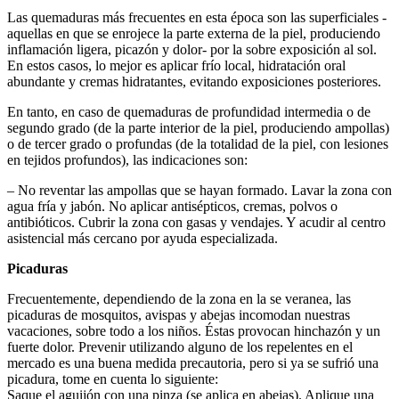
Las quemaduras más frecuentes en esta época son las superficiales -
aquellas en que se enrojece la parte externa de la piel, produciendo
inflamación ligera, picazón y dolor- por la sobre exposición al sol.
En estos casos, lo mejor es aplicar frío local, hidratación oral
abundante y cremas hidratantes, evitando exposiciones posteriores.
En tanto, en caso de quemaduras de profundidad intermedia o de
segundo grado (de la parte interior de la piel, produciendo ampollas)
o de tercer grado o profundas (de la totalidad de la piel, con lesiones
en tejidos profundos), las indicaciones son:
– No reventar las ampollas que se hayan formado. Lavar la zona con
agua fría y jabón. No aplicar antisépticos, cremas, polvos o
antibióticos. Cubrir la zona con gasas y vendajes. Y acudir al centro
asistencial más cercano por ayuda especializada.
Picaduras
Frecuentemente, dependiendo de la zona en la se veranea, las
picaduras de mosquitos, avispas y abejas incomodan nuestras
vacaciones, sobre todo a los niños. Éstas provocan hinchazón y un
fuerte dolor. Prevenir utilizando alguno de los repelentes en el
mercado es una buena medida precautoria, pero si ya se sufrió una
picadura, tome en cuenta lo siguiente:
Saque el aguijón con una pinza (se aplica en abejas). Aplique una